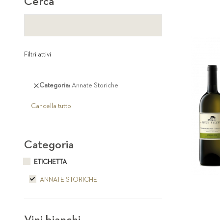
Cerca
Filtri attivi
Rimuovi
Categoria
Annate Storiche
questo
articolo
Cancella tutto
Categoria
ETICHETTA
ANNATE STORICHE