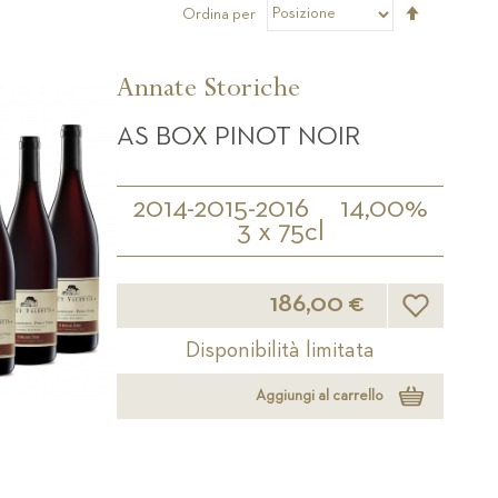
Imposta
Ordina per
la
direzione
decrescen
Annate Storiche
AS BOX PINOT NOIR
2014-2015-2016
14,00%
3 x 75cl
Lista desider
186,00 €
Disponibilità limitata
Aggiungi al carrello