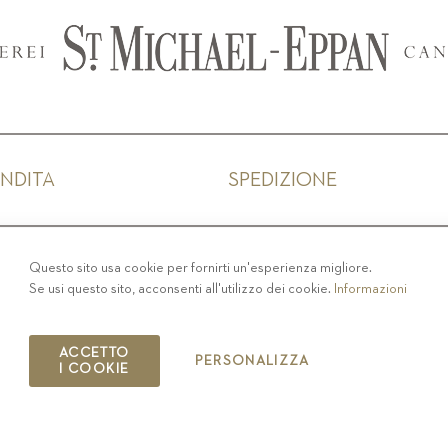
ENDITA
SPEDIZIONE
IVACY
-
COLOPHON
-
COOKIE POLICY
-
CODICE ET
Questo sito usa cookie per fornirti un'esperienza migliore.
Se usi questo sito, acconsenti all'utilizzo dei cookie.
Informazioni
COPYRIGHT 2019 ST.MICHAEL - EPPAN
IT00126670215
ACCETTO
PERSONALIZZA
I COOKIE