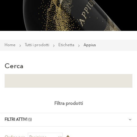
Home
Tutti i prodotti
Etichetta
Appius
Cerca
Filtra prodotti
FILTRI ATTIVI
Imposta