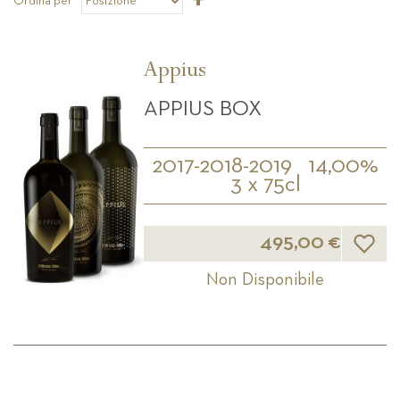
Ordina per
la
direzione
decrescente
Appius
APPIUS BOX
2017-2018-2019
14,00%
3 x 75cl
Lista d
495,00 €
Non Disponibile