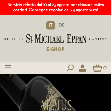
Servizio ridotto dal 10 al 23 agosto per chiusura estiva
corrieri. Consegne regolari dal 24 agosto 2026
DE
IT
E-SHOP
Carrello
0
Salta
al
contenuto