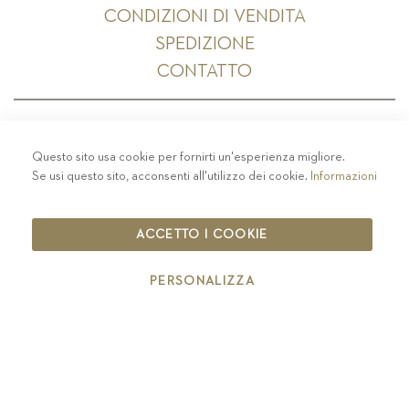
CONDIZIONI DI VENDITA
SPEDIZIONE
CONTATTO
Questo sito usa cookie per fornirti un'esperienza migliore.
PRIVACY
-
COLOPHON
-
COOKIE POLICY
-
Se usi questo sito, acconsenti all'utilizzo dei cookie.
Informazioni
CODICE ETICO
COPYRIGHT 2019 ST.MICHAEL - EPPAN
ACCETTO I COOKIE
IT00126670215
PERSONALIZZA