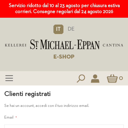
Servizio ridotto dal 10 al 23 agosto per chiusura estiva
corrieri. Consegne regolari dal 24 agosto 2026
DE
IT
E-SHOP
Carrello
0
Salta
Clienti registrati
al
contenuto
Se hai un account, accedi con il tuo indirizzo email.
Email