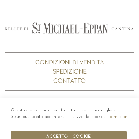
CONDIZIONI DI VENDITA
SPEDIZIONE
CONTATTO
Questo sito usa cookie per fornirti un'esperienza migliore.
PRIVACY
-
COLOPHON
-
COOKIE POLICY
-
Se usi questo sito, acconsenti all'utilizzo dei cookie.
Informazioni
CODICE ETICO
COPYRIGHT 2019 ST.MICHAEL - EPPAN
ACCETTO I COOKIE
IT00126670215