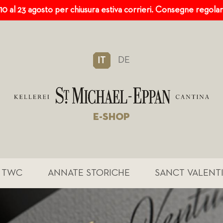
 10 al 23 agosto per chiusura estiva corrieri. Consegne regola
DE
IT
E-SHOP
TWC
ANNATE STORICHE
SANCT VALENT