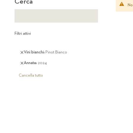
Cerca
Non
Filtri attivi
Rimuovi
Vini bianchi
Pinot Bianco
questo
Rimuovi
Annata
2024
articolo
questo
articolo
Cancella tutto