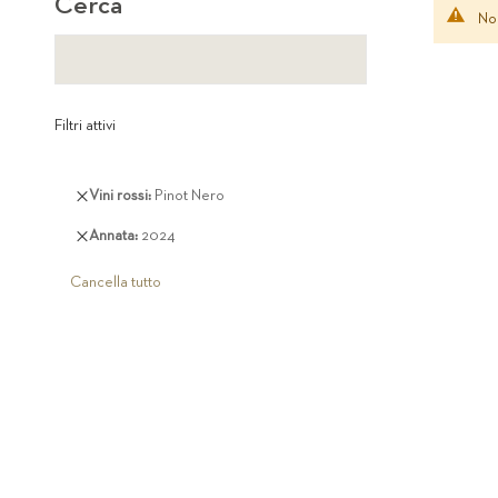
Cerca
Non
Filtri attivi
Rimuovi
Vini rossi
Pinot Nero
questo
Rimuovi
Annata
2024
articolo
questo
articolo
Cancella tutto