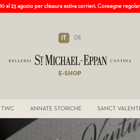
 10 al 23 agosto per chiusura estiva corrieri. Consegne regola
DE
IT
E-SHOP
TWC
ANNATE STORICHE
SANCT VALENT