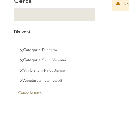
Cerca
Non
Filtri attivi
Rimuovi
Categoria
Etichetta
questo
Rimuovi
Categoria
Sanct Valentin
articolo
questo
Rimuovi
Vini bianchi
Pinot Bianco
articolo
questo
Rimuovi
Annata
2011-2011-2008
articolo
questo
articolo
Cancella tutto