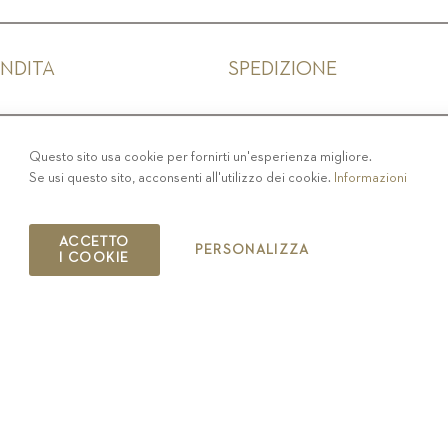
ENDITA
SPEDIZIONE
IVACY
-
COLOPHON
-
COOKIE POLICY
-
CODICE ET
Questo sito usa cookie per fornirti un'esperienza migliore.
Se usi questo sito, acconsenti all'utilizzo dei cookie.
Informazioni
COPYRIGHT 2019 ST.MICHAEL - EPPAN
IT00126670215
ACCETTO
PERSONALIZZA
I COOKIE