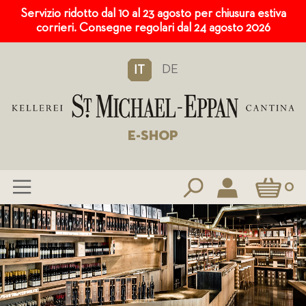
Servizio ridotto dal 10 al 23 agosto per chiusura estiva
corrieri. Consegne regolari dal 24 agosto 2026
DE
IT
E-SHOP
Carrello
0
Salta
al
contenuto