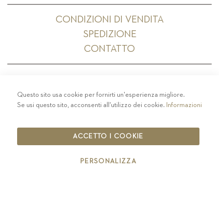
CONDIZIONI DI VENDITA
SPEDIZIONE
CONTATTO
Questo sito usa cookie per fornirti un'esperienza migliore.
PRIVACY
-
COLOPHON
-
COOKIE POLICY
-
Se usi questo sito, acconsenti all'utilizzo dei cookie.
Informazioni
CODICE ETICO
COPYRIGHT 2019 ST.MICHAEL - EPPAN
ACCETTO I COOKIE
IT00126670215
PERSONALIZZA