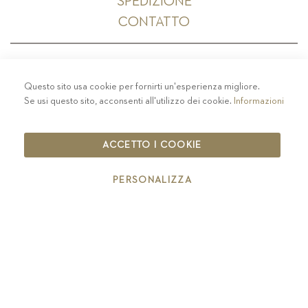
SPEDIZIONE
CONTATTO
Questo sito usa cookie per fornirti un'esperienza migliore.
PRIVACY
-
COLOPHON
-
COOKIE POLICY
-
Se usi questo sito, acconsenti all'utilizzo dei cookie.
Informazioni
CODICE ETICO
COPYRIGHT 2019 ST.MICHAEL - EPPAN
ACCETTO I COOKIE
IT00126670215
PERSONALIZZA