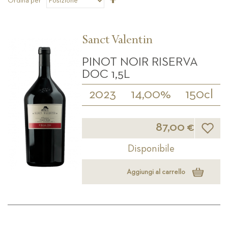
Ordina per
la
direzione
decrescente
Sanct Valentin
PINOT NOIR RISERVA
DOC 1,5L
2023
14,00%
150cl
Lista d
87,00 €
Disponibile
Aggiungi al carrello