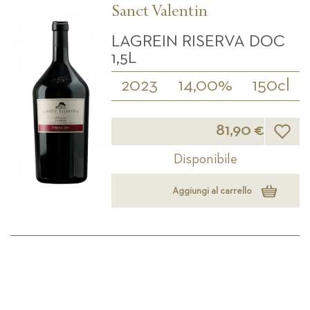
Sanct Valentin
LAGREIN RISERVA DOC
1,5L
2023
14,00%
150cl
Lista d
81,90 €
Disponibile
Aggiungi al carrello