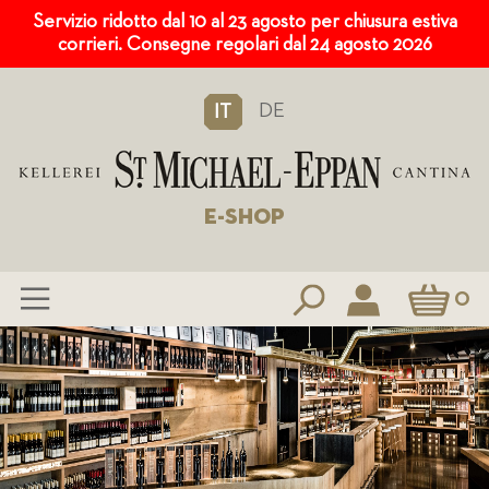
Servizio ridotto dal 10 al 23 agosto per chiusura estiva
corrieri. Consegne regolari dal 24 agosto 2026
DE
IT
E-SHOP
Carrello
0
Salta
al
contenuto