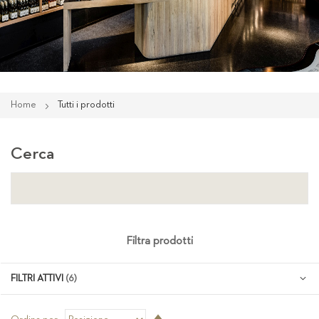
Home
Tutti i prodotti
Cerca
Filtra prodotti
FILTRI ATTIVI
Imposta