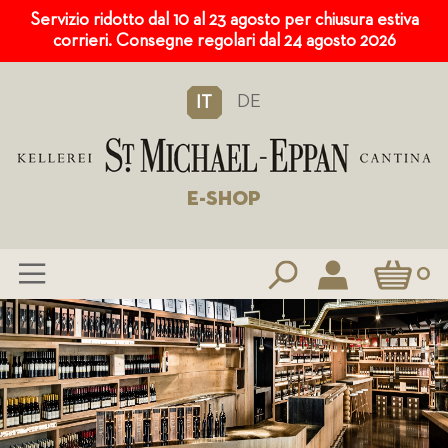
Servizio ridotto dal 10 al 23 agosto per chiusura estiva
corrieri. Consegne regolari dal 24 agosto 2026
DE
IT
E-SHOP
Carrello
0
Salta
al
contenuto