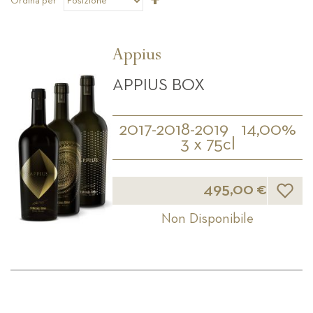
Ordina per
la
direzione
decrescente
Appius
APPIUS BOX
2017-2018-2019
14,00%
3 x 75cl
Lista d
495,00 €
Non Disponibile