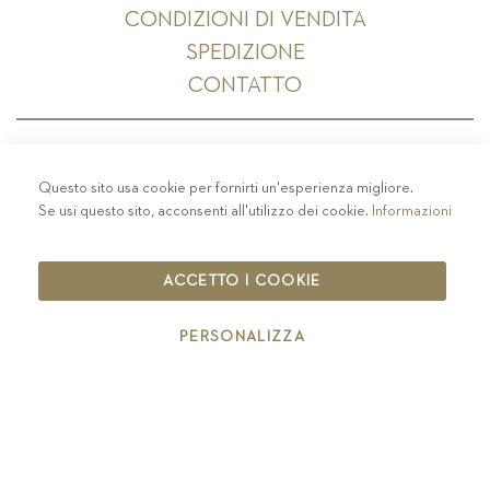
CONDIZIONI DI VENDITA
SPEDIZIONE
CONTATTO
Questo sito usa cookie per fornirti un'esperienza migliore.
PRIVACY
-
COLOPHON
-
COOKIE POLICY
-
Se usi questo sito, acconsenti all'utilizzo dei cookie.
Informazioni
CODICE ETICO
COPYRIGHT 2019 ST.MICHAEL - EPPAN
ACCETTO I COOKIE
IT00126670215
PERSONALIZZA