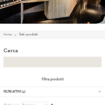
Home
Tutti i prodotti
Cerca
Filtra prodotti
FILTRI ATTIVI
Imposta