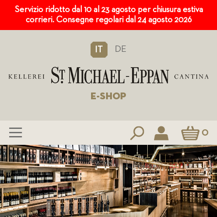
Servizio ridotto dal 10 al 23 agosto per chiusura estiva
corrieri. Consegne regolari dal 24 agosto 2026
DE
IT
E-SHOP
Carrello
0
Salta
al
contenuto