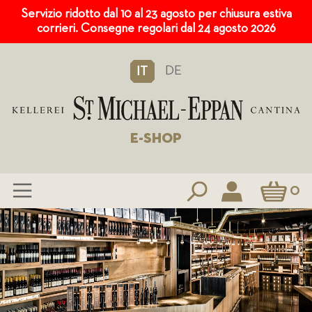
Servizio ridotto dal 10 al 23 agosto per chiusura estiva
corrieri. Consegne regolari dal 24 agosto 2026
DE
IT
E-SHOP
Carrello
0
Salta
al
contenuto