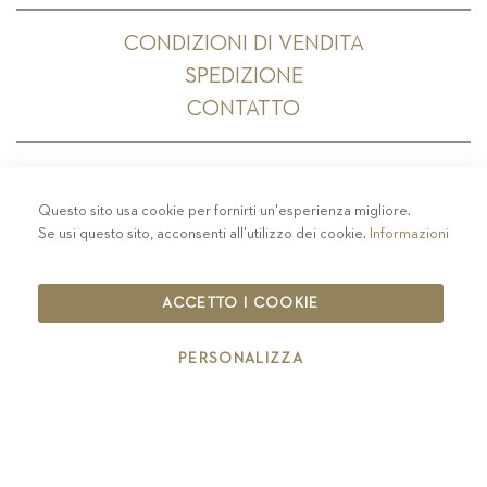
CONDIZIONI DI VENDITA
SPEDIZIONE
CONTATTO
Questo sito usa cookie per fornirti un'esperienza migliore.
PRIVACY
-
COLOPHON
-
COOKIE POLICY
-
Se usi questo sito, acconsenti all'utilizzo dei cookie.
Informazioni
CODICE ETICO
COPYRIGHT 2019 ST.MICHAEL - EPPAN
ACCETTO I COOKIE
IT00126670215
PERSONALIZZA