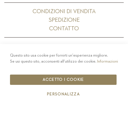
CONDIZIONI DI VENDITA
SPEDIZIONE
CONTATTO
Questo sito usa cookie per fornirti un'esperienza migliore.
PRIVACY
-
COLOPHON
-
COOKIE POLICY
-
Se usi questo sito, acconsenti all'utilizzo dei cookie.
Informazioni
CODICE ETICO
COPYRIGHT 2019 ST.MICHAEL - EPPAN
ACCETTO I COOKIE
IT00126670215
PERSONALIZZA