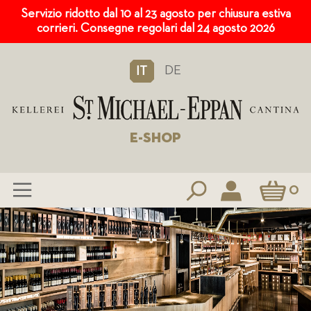
Servizio ridotto dal 10 al 23 agosto per chiusura estiva
corrieri. Consegne regolari dal 24 agosto 2026
DE
IT
E-SHOP
Carrello
0
Salta
al
contenuto