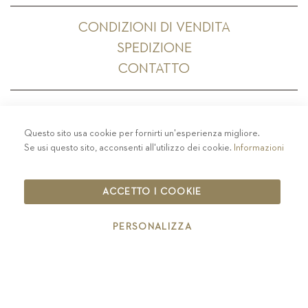
CONDIZIONI DI VENDITA
SPEDIZIONE
CONTATTO
Questo sito usa cookie per fornirti un'esperienza migliore.
PRIVACY
-
COLOPHON
-
COOKIE POLICY
-
Se usi questo sito, acconsenti all'utilizzo dei cookie.
Informazioni
CODICE ETICO
COPYRIGHT 2019 ST.MICHAEL - EPPAN
ACCETTO I COOKIE
IT00126670215
PERSONALIZZA