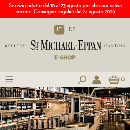
Servizio ridotto dal 10 al 23 agosto per chiusura estiva
corrieri. Consegne regolari dal 24 agosto 2026
DE
IT
E-SHOP
Carrello
0
Salta
al
contenuto