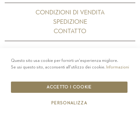
CONDIZIONI DI VENDITA
SPEDIZIONE
CONTATTO
Questo sito usa cookie per fornirti un'esperienza migliore.
PRIVACY
-
COLOPHON
-
COOKIE POLICY
-
Se usi questo sito, acconsenti all'utilizzo dei cookie.
Informazioni
CODICE ETICO
COPYRIGHT 2019 ST.MICHAEL - EPPAN
ACCETTO I COOKIE
IT00126670215
PERSONALIZZA