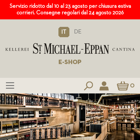
Servizio ridotto dal 10 al 23 agosto per chiusura estiva
corrieri. Consegne regolari dal 24 agosto 2026
DE
IT
E-SHOP
Carrello
0
Salta
al
contenuto