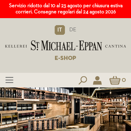
Servizio ridotto dal 10 al 23 agosto per chiusura estiva
corrieri. Consegne regolari dal 24 agosto 2026
DE
IT
E-SHOP
Carrello
0
Salta
al
contenuto