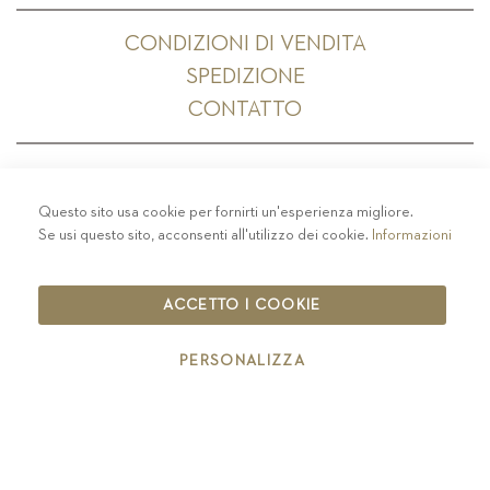
CONDIZIONI DI VENDITA
SPEDIZIONE
CONTATTO
Questo sito usa cookie per fornirti un'esperienza migliore.
PRIVACY
-
COLOPHON
-
COOKIE POLICY
-
Se usi questo sito, acconsenti all'utilizzo dei cookie.
Informazioni
CODICE ETICO
COPYRIGHT 2019 ST.MICHAEL - EPPAN
ACCETTO I COOKIE
IT00126670215
PERSONALIZZA