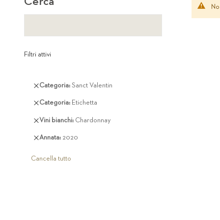
Cerca
Non
Filtri attivi
Rimuovi
Categoria
Sanct Valentin
questo
Rimuovi
Categoria
Etichetta
articolo
questo
Rimuovi
Vini bianchi
Chardonnay
articolo
questo
Rimuovi
Annata
2020
articolo
questo
articolo
Cancella tutto