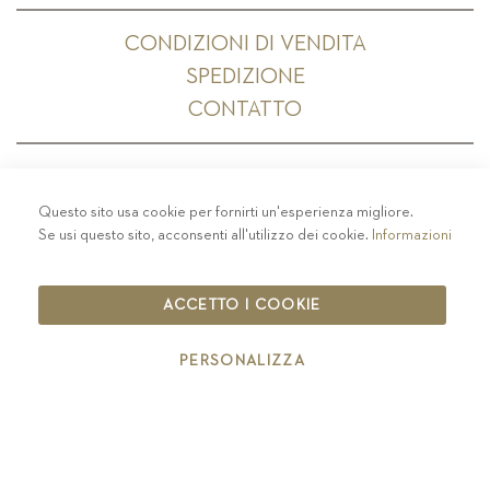
CONDIZIONI DI VENDITA
SPEDIZIONE
CONTATTO
Questo sito usa cookie per fornirti un'esperienza migliore.
PRIVACY
-
COLOPHON
-
COOKIE POLICY
-
Se usi questo sito, acconsenti all'utilizzo dei cookie.
Informazioni
CODICE ETICO
COPYRIGHT 2019 ST.MICHAEL - EPPAN
ACCETTO I COOKIE
IT00126670215
PERSONALIZZA