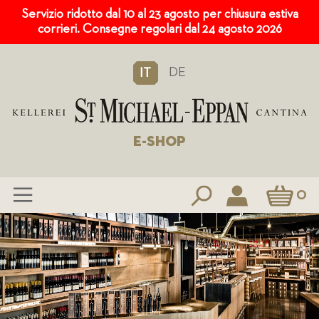
Servizio ridotto dal 10 al 23 agosto per chiusura estiva
corrieri. Consegne regolari dal 24 agosto 2026
DE
IT
E-SHOP
Carrello
0
Salta
al
contenuto