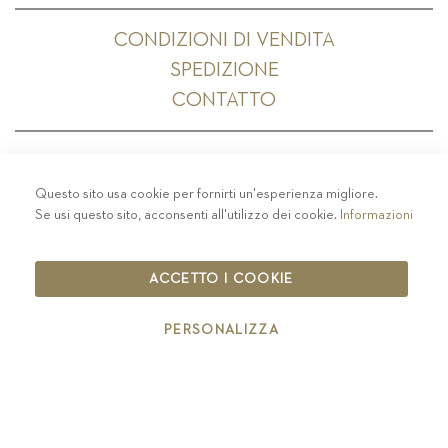
CONDIZIONI DI VENDITA
SPEDIZIONE
CONTATTO
Questo sito usa cookie per fornirti un'esperienza migliore.
PRIVACY
-
COLOPHON
-
COOKIE POLICY
-
Se usi questo sito, acconsenti all'utilizzo dei cookie.
Informazioni
CODICE ETICO
COPYRIGHT 2019 ST.MICHAEL - EPPAN
ACCETTO I COOKIE
IT00126670215
PERSONALIZZA