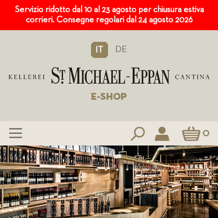
Servizio ridotto dal 10 al 23 agosto per chiusura estiva
corrieri. Consegne regolari dal 24 agosto 2026
DE
IT
E-SHOP
Carrello
0
Salta
al
contenuto