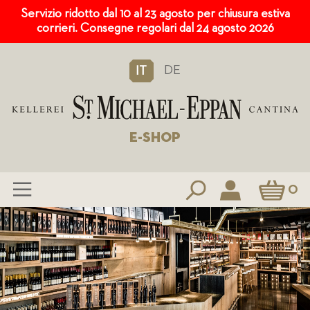
Servizio ridotto dal 10 al 23 agosto per chiusura estiva
corrieri. Consegne regolari dal 24 agosto 2026
DE
IT
E-SHOP
Carrello
0
Salta
al
contenuto