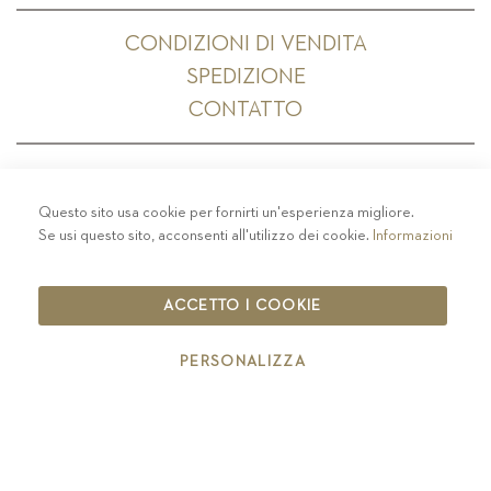
CONDIZIONI DI VENDITA
SPEDIZIONE
CONTATTO
Questo sito usa cookie per fornirti un'esperienza migliore.
PRIVACY
-
COLOPHON
-
COOKIE POLICY
-
Se usi questo sito, acconsenti all'utilizzo dei cookie.
Informazioni
CODICE ETICO
COPYRIGHT 2019 ST.MICHAEL - EPPAN
ACCETTO I COOKIE
IT00126670215
PERSONALIZZA