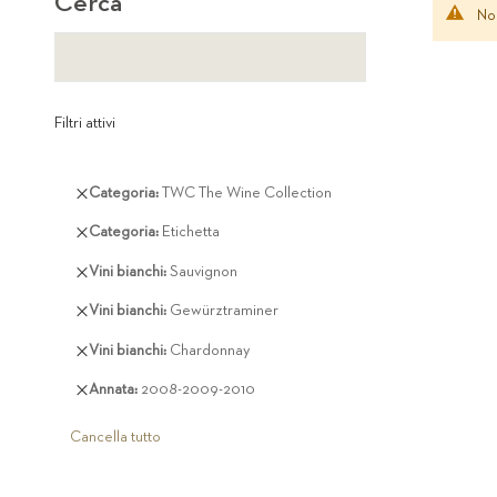
Cerca
Non
Filtri attivi
Rimuovi
Categoria
TWC The Wine Collection
questo
Rimuovi
Categoria
Etichetta
articolo
questo
Rimuovi
Vini bianchi
Sauvignon
articolo
questo
Rimuovi
Vini bianchi
Gewürztraminer
articolo
questo
Rimuovi
Vini bianchi
Chardonnay
articolo
questo
Rimuovi
Annata
2008-2009-2010
articolo
questo
articolo
Cancella tutto