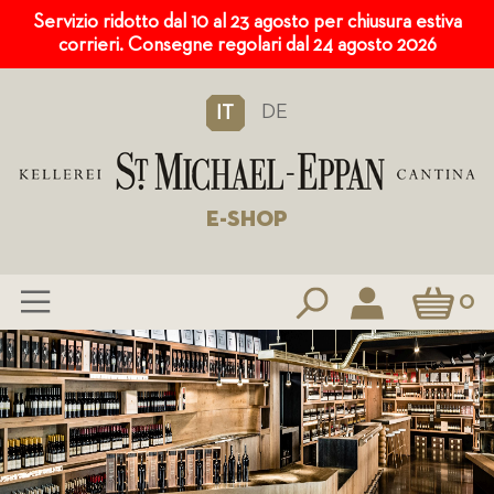
Servizio ridotto dal 10 al 23 agosto per chiusura estiva
corrieri. Consegne regolari dal 24 agosto 2026
DE
IT
E-SHOP
Carrello
0
Salta
al
contenuto