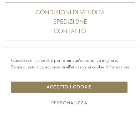
CONDIZIONI DI VENDITA
SPEDIZIONE
CONTATTO
Questo sito usa cookie per fornirti un'esperienza migliore.
PRIVACY
-
COLOPHON
-
COOKIE POLICY
-
Se usi questo sito, acconsenti all'utilizzo dei cookie.
Informazioni
CODICE ETICO
COPYRIGHT 2019 ST.MICHAEL - EPPAN
ACCETTO I COOKIE
IT00126670215
PERSONALIZZA