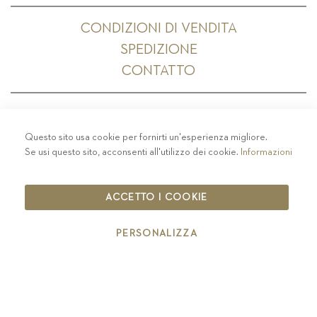
CONDIZIONI DI VENDITA
SPEDIZIONE
CONTATTO
Questo sito usa cookie per fornirti un'esperienza migliore.
PRIVACY
-
COLOPHON
-
COOKIE POLICY
-
Se usi questo sito, acconsenti all'utilizzo dei cookie.
Informazioni
CODICE ETICO
COPYRIGHT 2019 ST.MICHAEL - EPPAN
ACCETTO I COOKIE
IT00126670215
PERSONALIZZA