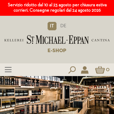
Servizio ridotto dal 10 al 23 agosto per chiusura estiva
corrieri. Consegne regolari dal 24 agosto 2026
DE
IT
E-SHOP
Carrello
0
Salta
al
contenuto