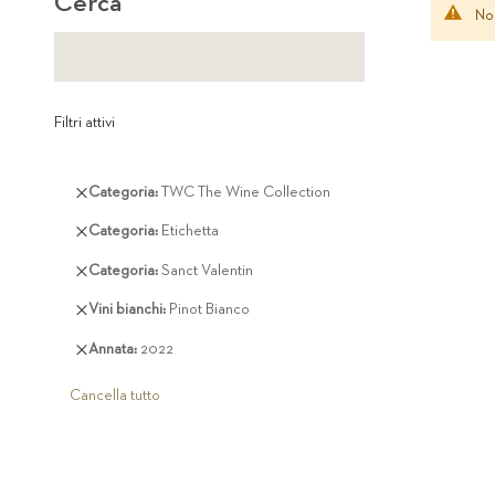
Cerca
Non
Filtri attivi
Rimuovi
Categoria
TWC The Wine Collection
questo
Rimuovi
Categoria
Etichetta
articolo
questo
Rimuovi
Categoria
Sanct Valentin
articolo
questo
Rimuovi
Vini bianchi
Pinot Bianco
articolo
questo
Rimuovi
Annata
2022
articolo
questo
articolo
Cancella tutto