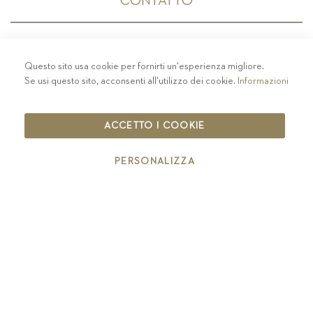
CONTATTO
Questo sito usa cookie per fornirti un'esperienza migliore.
PRIVACY
-
COLOPHON
-
COOKIE POLICY
-
Se usi questo sito, acconsenti all'utilizzo dei cookie.
Informazioni
CODICE ETICO
COPYRIGHT 2019 ST.MICHAEL - EPPAN
ACCETTO I COOKIE
IT00126670215
PERSONALIZZA