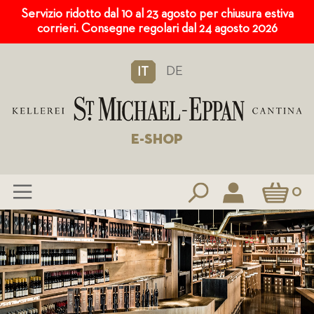
Servizio ridotto dal 10 al 23 agosto per chiusura estiva
corrieri. Consegne regolari dal 24 agosto 2026
DE
IT
E-SHOP
Carrello
0
Salta
al
contenuto