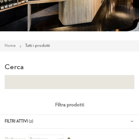
Home
Tutti i prodotti
Cerca
Filtra prodotti
FILTRI ATTIVI
Imposta