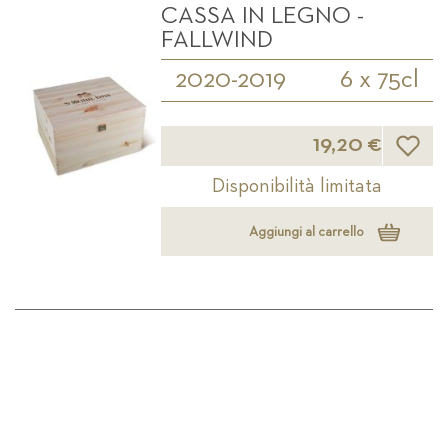
CASSA IN LEGNO -
FALLWIND
2020-2019
6 x 75cl
Lista d
19,20 €
Disponibilità limitata
Aggiungi al carrello