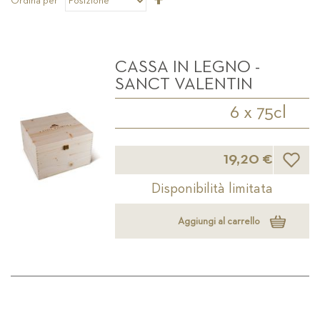
Ordina per
la
direzione
decrescente
CASSA IN LEGNO -
SANCT VALENTIN
6 x 75cl
Lista d
19,20 €
Disponibilità limitata
Aggiungi al carrello