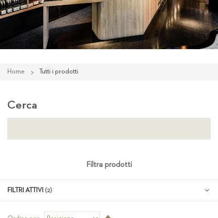
Home
Tutti i prodotti
Cerca
Filtra prodotti
FILTRI ATTIVI
Imposta