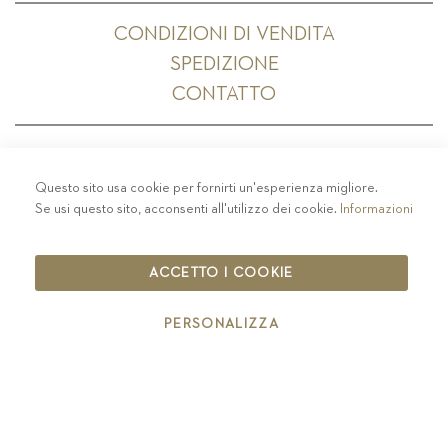
CONDIZIONI DI VENDITA
SPEDIZIONE
CONTATTO
Questo sito usa cookie per fornirti un'esperienza migliore.
PRIVACY
-
COLOPHON
-
COOKIE POLICY
-
Se usi questo sito, acconsenti all'utilizzo dei cookie.
Informazioni
CODICE ETICO
COPYRIGHT 2019 ST.MICHAEL - EPPAN
ACCETTO I COOKIE
IT00126670215
PERSONALIZZA