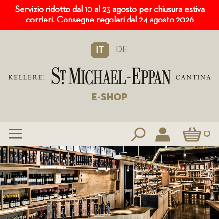
Servizio ridotto dal 10 al 23 agosto per chiusura estiva
corrieri. Consegne regolari dal 24 agosto 2026
DE
IT
E-SHOP
Carrello
0
Salta
al
contenuto