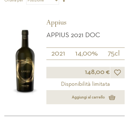
Ordina per
la
direzione
decrescente
Appius
APPIUS 2021 DOC
2021
14,00%
75cl
Lista d
148,00 €
Disponibilità limitata
Aggiungi al carrello