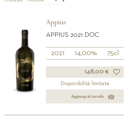
Ordina per
la
direzione
decrescente
Appius
APPIUS 2021 DOC
2021
14,00%
75cl
Lista d
148,00 €
Disponibilità limitata
Aggiungi al carrello