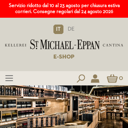
Servizio ridotto dal 10 al 23 agosto per chiusura estiva
corrieri. Consegne regolari dal 24 agosto 2026
DE
IT
E-SHOP
Carrello
0
Salta
al
contenuto