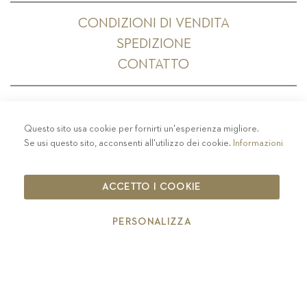
CONDIZIONI DI VENDITA
SPEDIZIONE
CONTATTO
Questo sito usa cookie per fornirti un'esperienza migliore.
PRIVACY
-
COLOPHON
-
COOKIE POLICY
-
Se usi questo sito, acconsenti all'utilizzo dei cookie.
Informazioni
CODICE ETICO
COPYRIGHT 2019 ST.MICHAEL - EPPAN
ACCETTO I COOKIE
IT00126670215
PERSONALIZZA