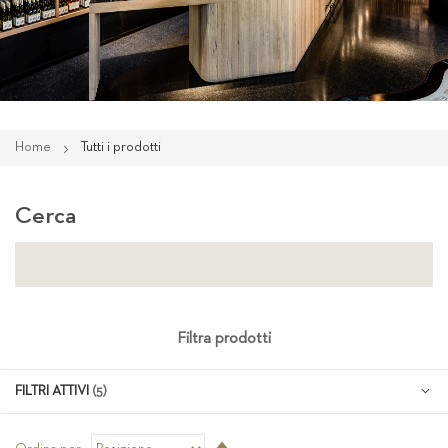
Home
Tutti i prodotti
Cerca
Filtra prodotti
FILTRI ATTIVI
Imposta