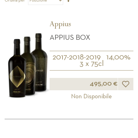
Ordina per
la
direzione
decrescente
Appius
APPIUS BOX
2017-2018-2019
14,00%
3 x 75cl
Lista d
495,00 €
Non Disponibile