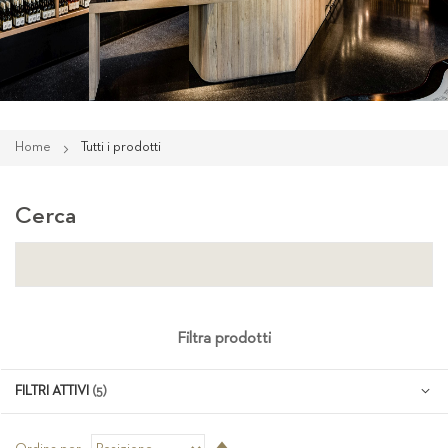
Home
Tutti i prodotti
Cerca
Filtra prodotti
FILTRI ATTIVI
Imposta