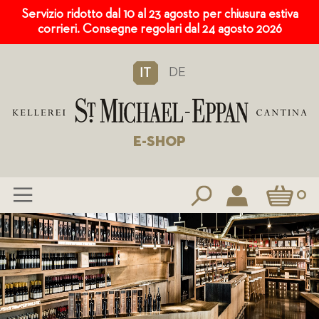
Servizio ridotto dal 10 al 23 agosto per chiusura estiva
corrieri. Consegne regolari dal 24 agosto 2026
DE
IT
E-SHOP
Carrello
0
Salta
al
contenuto