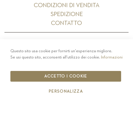
CONDIZIONI DI VENDITA
SPEDIZIONE
CONTATTO
Questo sito usa cookie per fornirti un'esperienza migliore.
PRIVACY
-
COLOPHON
-
COOKIE POLICY
-
Se usi questo sito, acconsenti all'utilizzo dei cookie.
Informazioni
CODICE ETICO
COPYRIGHT 2019 ST.MICHAEL - EPPAN
ACCETTO I COOKIE
IT00126670215
PERSONALIZZA