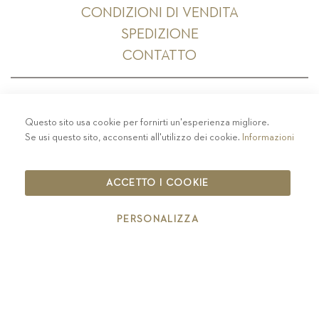
CONDIZIONI DI VENDITA
SPEDIZIONE
CONTATTO
Questo sito usa cookie per fornirti un'esperienza migliore.
PRIVACY
-
COLOPHON
-
COOKIE POLICY
-
Se usi questo sito, acconsenti all'utilizzo dei cookie.
Informazioni
CODICE ETICO
COPYRIGHT 2019 ST.MICHAEL - EPPAN
ACCETTO I COOKIE
IT00126670215
PERSONALIZZA