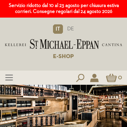
Servizio ridotto dal 10 al 23 agosto per chiusura estiva
corrieri. Consegne regolari dal 24 agosto 2026
DE
IT
E-SHOP
Carrello
0
Salta
al
contenuto