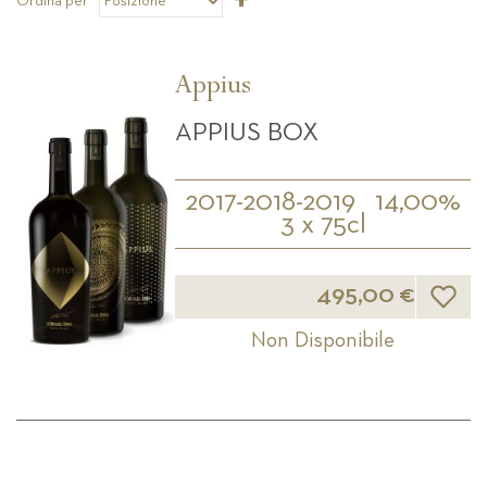
Ordina per
la
direzione
decrescente
Appius
APPIUS BOX
2017-2018-2019
14,00%
3 x 75cl
Lista d
495,00 €
Non Disponibile