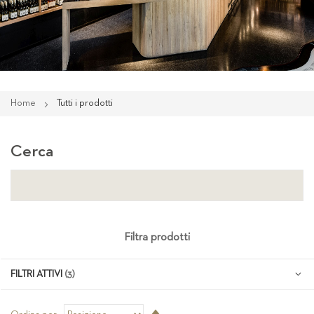
Home
Tutti i prodotti
Cerca
Filtra prodotti
FILTRI ATTIVI
Imposta