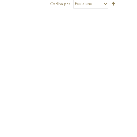
Imposta
Ordina per
la
direzione
decrescen