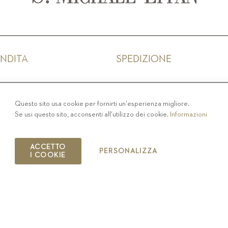
ENDITA
SPEDIZIONE
IVACY
-
COLOPHON
-
COOKIE POLICY
-
CODICE ET
Questo sito usa cookie per fornirti un'esperienza migliore.
Se usi questo sito, acconsenti all'utilizzo dei cookie.
Informazioni
COPYRIGHT 2019 ST.MICHAEL - EPPAN
IT00126670215
ACCETTO
PERSONALIZZA
I COOKIE