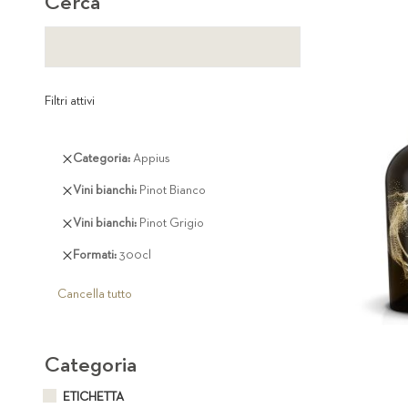
Cerca
Filtri attivi
Rimuovi
Categoria
Appius
questo
Rimuovi
Vini bianchi
Pinot Bianco
articolo
questo
Rimuovi
Vini bianchi
Pinot Grigio
articolo
questo
Rimuovi
Formati
300cl
articolo
questo
articolo
Cancella tutto
Categoria
ETICHETTA