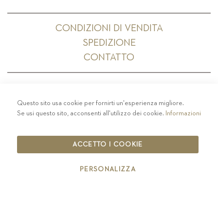
CONDIZIONI DI VENDITA
SPEDIZIONE
CONTATTO
Questo sito usa cookie per fornirti un'esperienza migliore.
PRIVACY
-
COLOPHON
-
COOKIE POLICY
-
Se usi questo sito, acconsenti all'utilizzo dei cookie.
Informazioni
CODICE ETICO
COPYRIGHT 2019 ST.MICHAEL - EPPAN
ACCETTO I COOKIE
IT00126670215
PERSONALIZZA