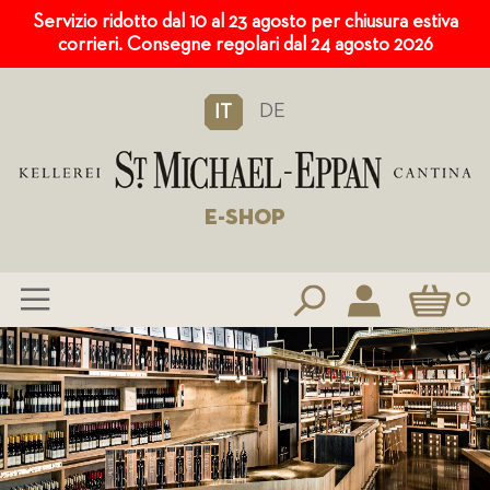
Servizio ridotto dal 10 al 23 agosto per chiusura estiva
corrieri. Consegne regolari dal 24 agosto 2026
DE
IT
E-SHOP
Carrello
0
Salta
al
contenuto