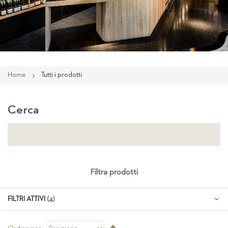
Home
Tutti i prodotti
Cerca
Filtra prodotti
FILTRI ATTIVI
Imposta