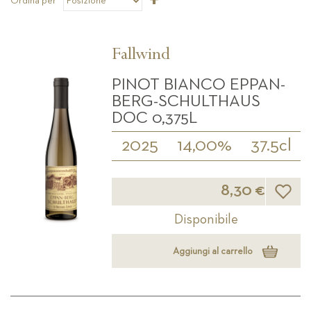
Ordina per
la
direzione
decrescente
Fallwind
PINOT BIANCO EPPAN-
BERG-SCHULTHAUS
DOC 0,375L
2025
14,00%
37.5cl
Lista d
8,30 €
Disponibile
Aggiungi al carrello