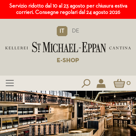
Servizio ridotto dal 10 al 23 agosto per chiusura estiva
corrieri. Consegne regolari dal 24 agosto 2026
DE
IT
E-SHOP
Carrello
0
Salta
al
contenuto