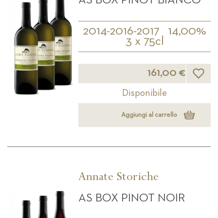
2014-2016-2017
14,00%
3 x 75cl
Lista d
161,00 €
Disponibile
Aggiungi al carrello
Annate Storiche
AS BOX PINOT NOIR