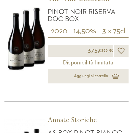
PINOT NOIR RISERVA
DOC BOX
2020
14,50%
3 x 75cl
Lista d
375,00 €
Disponibilità limitata
Aggiungi al carrello
Annate Storiche
AS BOX PINOT BIANCO