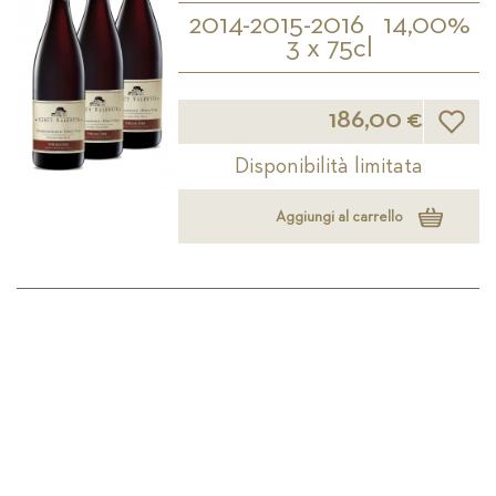
2014-2015-2016
14,00%
3 x 75cl
Lista d
186,00 €
Disponibilità limitata
Aggiungi al carrello