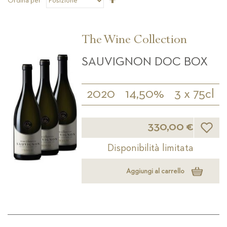
Ordina per
la
direzione
decrescente
The Wine Collection
SAUVIGNON DOC BOX
2020
14,50%
3 x 75cl
Lista d
330,00 €
Disponibilità limitata
Aggiungi al carrello