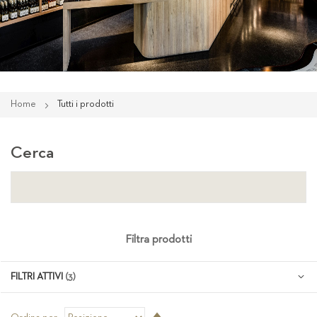
Home
Tutti i prodotti
Cerca
Filtra prodotti
FILTRI ATTIVI
Imposta