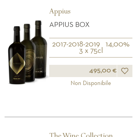
Appius
APPIUS BOX
2017-2018-2019
14,00%
3 x 75cl
Lista d
495,00 €
Non Disponibile
The Wine Collection