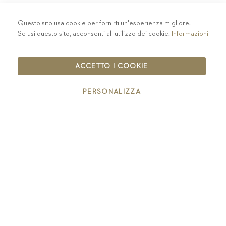
Questo sito usa cookie per fornirti un'esperienza migliore.
PRIVACY
-
COLOPHON
-
COOKIE POLICY
-
Se usi questo sito, acconsenti all'utilizzo dei cookie.
Informazioni
CODICE ETICO
COPYRIGHT 2019 ST.MICHAEL - EPPAN
ACCETTO I COOKIE
IT00126670215
PERSONALIZZA