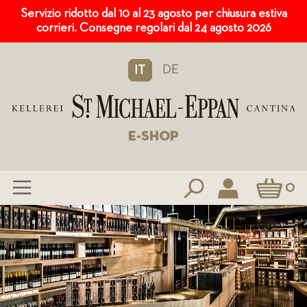
Servizio ridotto dal 10 al 23 agosto per chiusura estiva
corrieri. Consegne regolari dal 24 agosto 2026
DE
IT
E-SHOP
Carrello
0
Salta
al
contenuto