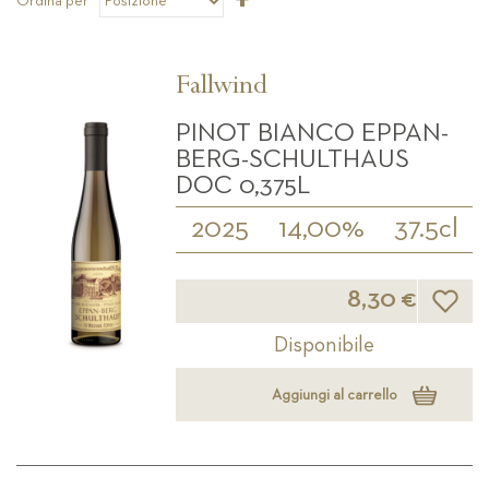
Ordina per
la
direzione
decrescente
Fallwind
PINOT BIANCO EPPAN-
BERG-SCHULTHAUS
DOC 0,375L
2025
14,00%
37.5cl
Lista d
8,30 €
Disponibile
Aggiungi al carrello