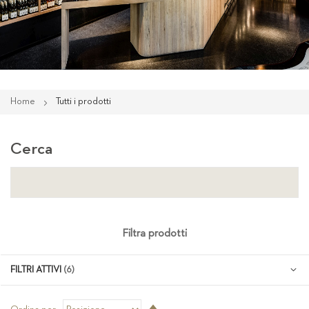
Home
Tutti i prodotti
Cerca
Filtra prodotti
FILTRI ATTIVI
Imposta