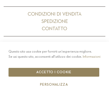
CONDIZIONI DI VENDITA
SPEDIZIONE
CONTATTO
Questo sito usa cookie per fornirti un'esperienza migliore.
PRIVACY
-
COLOPHON
-
COOKIE POLICY
-
Se usi questo sito, acconsenti all'utilizzo dei cookie.
Informazioni
CODICE ETICO
COPYRIGHT 2019 ST.MICHAEL - EPPAN
ACCETTO I COOKIE
IT00126670215
PERSONALIZZA