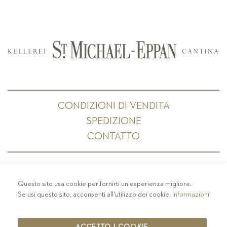
CONDIZIONI DI VENDITA
SPEDIZIONE
CONTATTO
Questo sito usa cookie per fornirti un'esperienza migliore.
PRIVACY
-
COLOPHON
-
COOKIE POLICY
-
Se usi questo sito, acconsenti all'utilizzo dei cookie.
Informazioni
CODICE ETICO
COPYRIGHT 2019 ST.MICHAEL - EPPAN