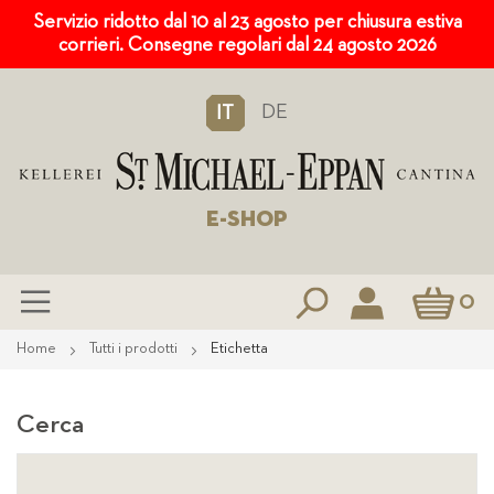
Servizio ridotto dal 10 al 23 agosto per chiusura estiva
corrieri. Consegne regolari dal 24 agosto 2026
DE
IT
E-SHOP
Carrello
0
Salta
Home
Tutti i prodotti
Etichetta
al
contenuto
Cerca