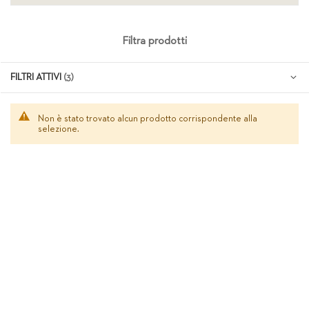
Filtra prodotti
FILTRI ATTIVI
Non è stato trovato alcun prodotto corrispondente alla
selezione.