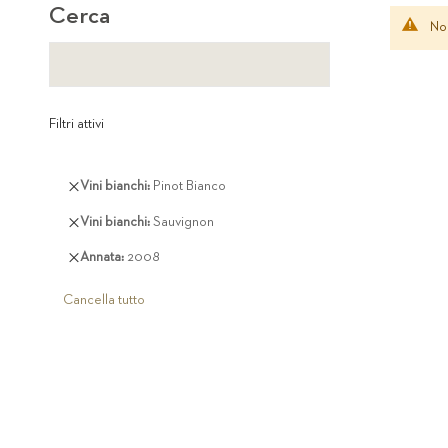
Cerca
Non
Filtri attivi
Rimuovi
Vini bianchi
Pinot Bianco
questo
Rimuovi
Vini bianchi
Sauvignon
articolo
questo
Rimuovi
Annata
2008
articolo
questo
articolo
Cancella tutto