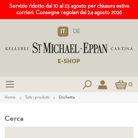
Servizio ridotto dal 10 al 23 agosto per chiusura estiva
corrieri. Consegne regolari dal 24 agosto 2026
DE
IT
E-SHOP
Carrello
0
Salta
Home
Tutti i prodotti
Etichetta
al
contenuto
Cerca