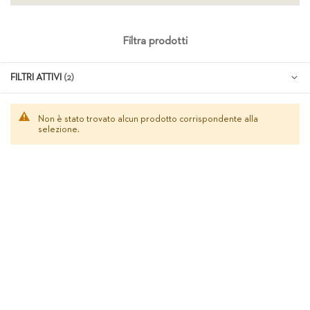
Filtra prodotti
FILTRI ATTIVI
Non è stato trovato alcun prodotto corrispondente alla
selezione.