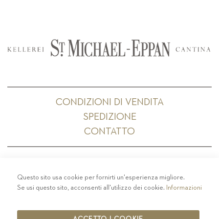
CONDIZIONI DI VENDITA
SPEDIZIONE
CONTATTO
Questo sito usa cookie per fornirti un'esperienza migliore.
PRIVACY
-
COLOPHON
-
COOKIE POLICY
-
Se usi questo sito, acconsenti all'utilizzo dei cookie.
Informazioni
CODICE ETICO
COPYRIGHT 2019 ST.MICHAEL - EPPAN