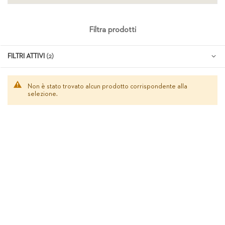
Filtra prodotti
FILTRI ATTIVI
Non è stato trovato alcun prodotto corrispondente alla
selezione.