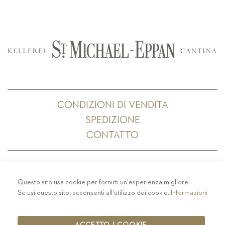
CONDIZIONI DI VENDITA
SPEDIZIONE
CONTATTO
Questo sito usa cookie per fornirti un'esperienza migliore.
PRIVACY
-
COLOPHON
-
COOKIE POLICY
-
Se usi questo sito, acconsenti all'utilizzo dei cookie.
Informazioni
CODICE ETICO
COPYRIGHT 2019 ST.MICHAEL - EPPAN