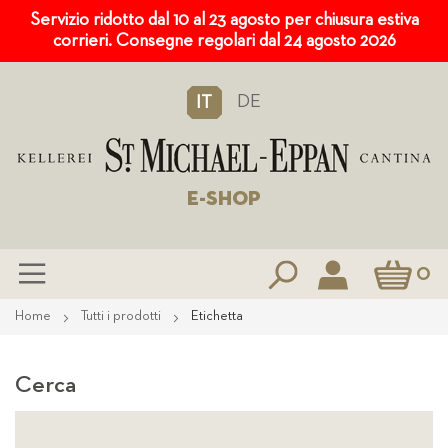
Servizio ridotto dal 10 al 23 agosto per chiusura estiva
corrieri. Consegne regolari dal 24 agosto 2026
DE
IT
E-SHOP
Carrello
0
Salta
Home
Tutti i prodotti
Etichetta
al
contenuto
Cerca