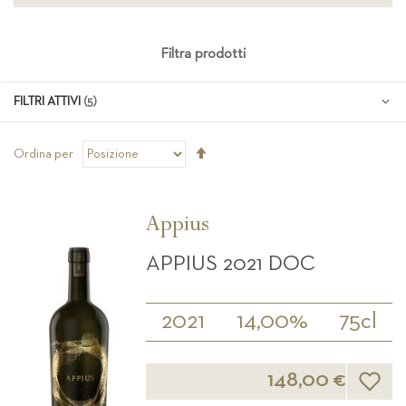
Filtra prodotti
FILTRI ATTIVI
Imposta
Ordina per
la
direzione
decrescente
Appius
APPIUS 2021 DOC
2021
14,00%
75cl
Lista d
148,00 €