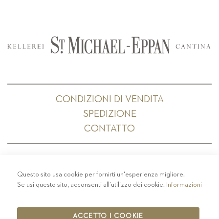
CONDIZIONI DI VENDITA
SPEDIZIONE
CONTATTO
Questo sito usa cookie per fornirti un'esperienza migliore.
PRIVACY
-
COLOPHON
-
COOKIE POLICY
-
Se usi questo sito, acconsenti all'utilizzo dei cookie.
Informazioni
CODICE ETICO
COPYRIGHT 2019 ST.MICHAEL - EPPAN
ACCETTO I COOKIE
IT00126670215