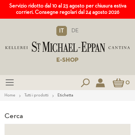
Servizio ridotto dal 10 al 23 agosto per chiusura estiva
corrieri. Consegne regolari dal 24 agosto 2026
DE
IT
E-SHOP
Carrello
0
Salta
Home
Tutti i prodotti
Etichetta
al
contenuto
Cerca