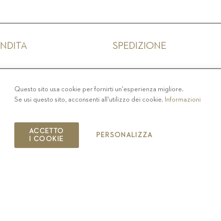
ENDITA
SPEDIZIONE
IVACY
-
COLOPHON
-
COOKIE POLICY
-
CODICE ET
Questo sito usa cookie per fornirti un'esperienza migliore.
Se usi questo sito, acconsenti all'utilizzo dei cookie.
Informazioni
COPYRIGHT 2019 ST.MICHAEL - EPPAN
IT00126670215
ACCETTO
PERSONALIZZA
I COOKIE