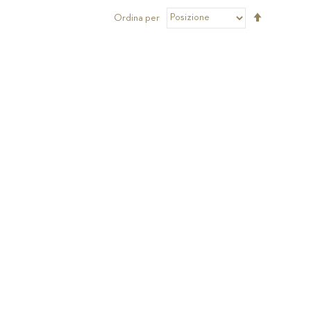
Imposta
Ordina per
la
direzione
decrescen