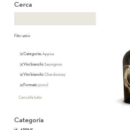
Cerca
Filtri attivi
Rimuovi
Categoria
Appius
questo
Rimuovi
Vini bianchi
Sauvignon
articolo
questo
Rimuovi
Vini bianchi
Chardonnay
articolo
questo
Rimuovi
Formati
300cl
articolo
questo
articolo
Cancella tutto
Categoria