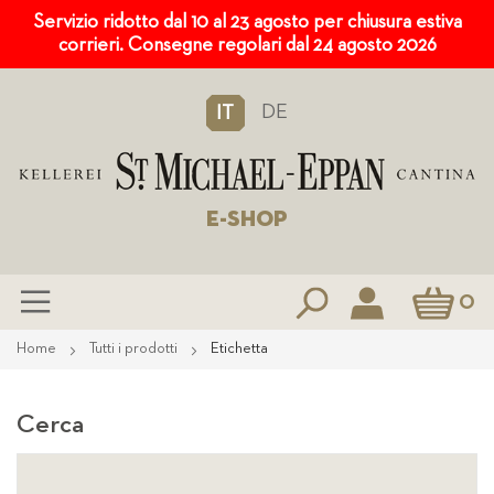
Servizio ridotto dal 10 al 23 agosto per chiusura estiva
corrieri. Consegne regolari dal 24 agosto 2026
DE
IT
E-SHOP
Carrello
0
Salta
Home
Tutti i prodotti
Etichetta
al
contenuto
Cerca