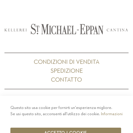
CONDIZIONI DI VENDITA
SPEDIZIONE
CONTATTO
Questo sito usa cookie per fornirti un'esperienza migliore.
PRIVACY
-
COLOPHON
-
COOKIE POLICY
-
Se usi questo sito, acconsenti all'utilizzo dei cookie.
Informazioni
CODICE ETICO
COPYRIGHT 2019 ST.MICHAEL - EPPAN