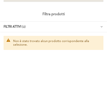
Filtra prodotti
FILTRI ATTIVI
Non è stato trovato alcun prodotto corrispondente alla
selezione.