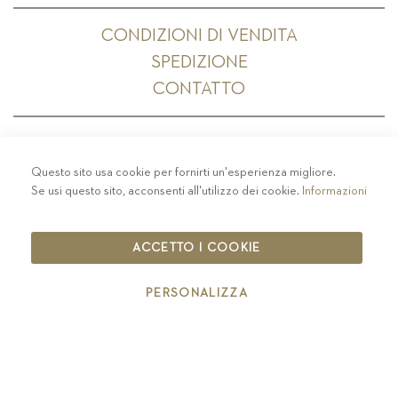
CONDIZIONI DI VENDITA
SPEDIZIONE
CONTATTO
Questo sito usa cookie per fornirti un'esperienza migliore.
PRIVACY
-
COLOPHON
-
COOKIE POLICY
-
Se usi questo sito, acconsenti all'utilizzo dei cookie.
Informazioni
CODICE ETICO
COPYRIGHT 2019 ST.MICHAEL - EPPAN
ACCETTO I COOKIE
IT00126670215
PERSONALIZZA