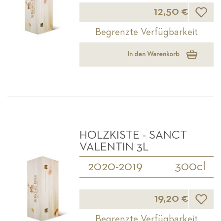
Wunsch
12,50 €
Begrenzte Verfügbarkeit
In den Warenkorb
HOLZKISTE - SANCT
VALENTIN 3L
2020-2019
300cl
Wunsch
19,20 €
Begrenzte Verfügbarkeit