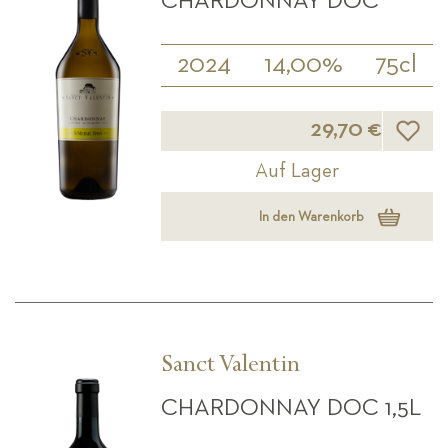
CHARDONNAY DOC
2024
14,00%
75cl
Wunsch
29,70 €
Auf Lager
In den Warenkorb
Sanct Valentin
CHARDONNAY DOC 1,5L