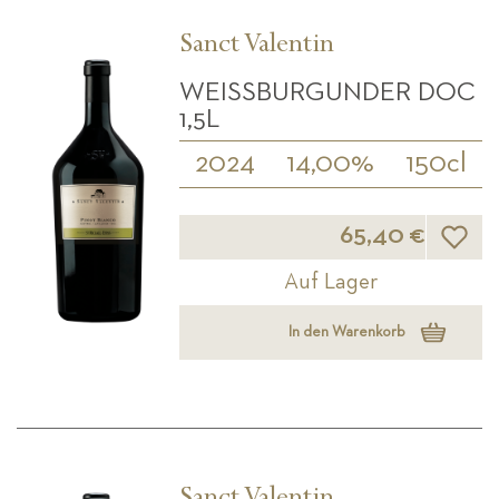
Sanct Valentin
WEISSBURGUNDER DOC 1
,5L
2024
14,00%
150cl
Wunsch
65,40 €
Auf Lager
In den Warenkorb