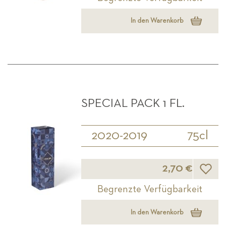
In den Warenkorb
SPECIAL PACK 1 FL.
2020-2019
75cl
Wunsch
2,70 €
Begrenzte Verfügbarkeit
In den Warenkorb