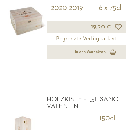
2020-2019
6 x 75cl
Wunsch
19,20 €
Begrenzte Verfügbarkeit
In den Warenkorb
HOLZKISTE - 1,5L SANCT
VALENTIN
150cl