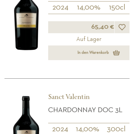
2024
14,00%
150cl
Wunsch
65,40 €
Auf Lager
In den Warenkorb
Sanct Valentin
CHARDONNAY DOC 3L
2024
14,00%
300cl