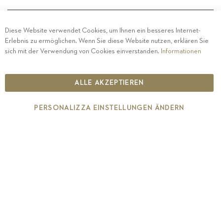
Diese Website verwendet Cookies, um Ihnen ein besseres Internet-
Erlebnis zu ermöglichen. Wenn Sie diese Website nutzen, erklären Sie
PRIVACY
-
IMPRESSUM
-
COOKIE POLICY
-
sich mit der Verwendung von Cookies einverstanden.
Informationen
ETHISCHER KODEX
COPYRIGHT 2019 ST.MICHAEL - EPPAN
ALLE AKZEPTIEREN
IT00126670215
PERSONALIZZA EINSTELLUNGEN ÄNDERN