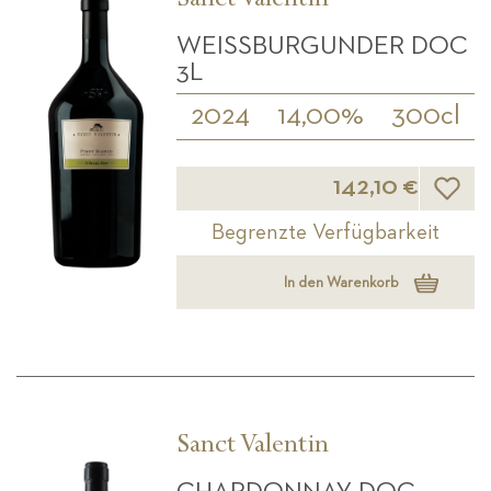
Sanct Valentin
WEISSBURGUNDER DOC 3
L
2024
14,00%
300cl
Wunsch
142,10 €
Begrenzte Verfügbarkeit
In den Warenkorb
Sanct Valentin