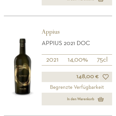
Appius
APPIUS 2021 DOC
2021
14,00%
75cl
Wunsch
148,00 €
Begrenzte Verfügbarkeit
In den Warenkorb