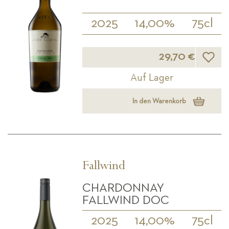
2025
14,00%
75cl
Wunsch
29,70 €
Auf Lager
In den Warenkorb
Fallwind
CHARDONNAY
FALLWIND DOC
2025
14,00%
75cl