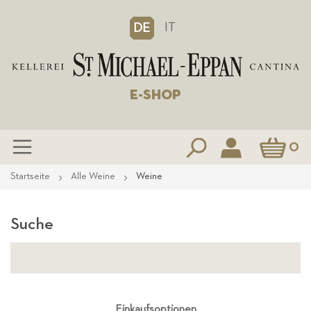
IT
DE
E-SHOP
Mein Waren
0
Zum
Startseite
Alle Weine
Weine
Inhalt
springen
Suche
Einkaufsoptionen