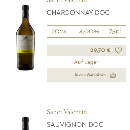
Sanct Valentin
CHARDONNAY DOC
2024
14,00%
75cl
Wunsch
29,70 €
Auf Lager
In den Warenkorb
Sanct Valentin
SAUVIGNON DOC