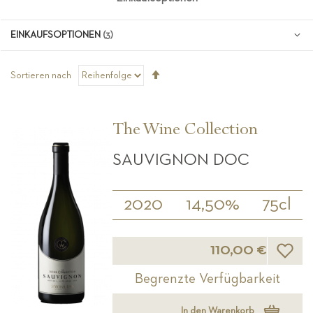
EINKAUFSOPTIONEN
Absteigend
Sortieren nach
sortieren
The Wine Collection
SAUVIGNON DOC
2020
14,50%
75cl
Wunsch
110,00 €
Begrenzte Verfügbarkeit
In den Warenkorb