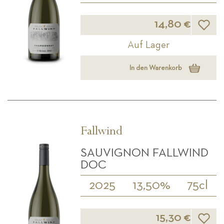
Wunsch
14,80 €
Auf Lager
In den Warenkorb
Fallwind
SAUVIGNON FALLWIND
DOC
2025
13,50%
75cl
Wunsch
15,30 €