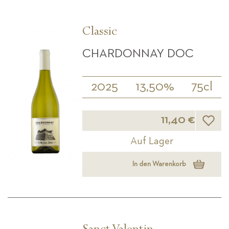
Classic
CHARDONNAY DOC
2025
13,50%
75cl
Wunsch
11,40 €
Auf Lager
In den Warenkorb