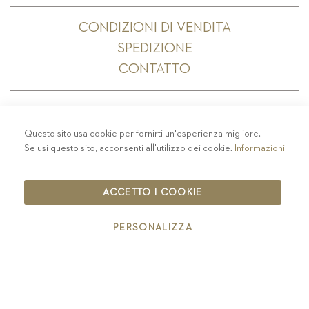
CONDIZIONI DI VENDITA
SPEDIZIONE
CONTATTO
Questo sito usa cookie per fornirti un'esperienza migliore.
PRIVACY
-
COLOPHON
-
COOKIE POLICY
-
Se usi questo sito, acconsenti all'utilizzo dei cookie.
Informazioni
CODICE ETICO
COPYRIGHT 2019 ST.MICHAEL - EPPAN
ACCETTO I COOKIE
IT00126670215
PERSONALIZZA