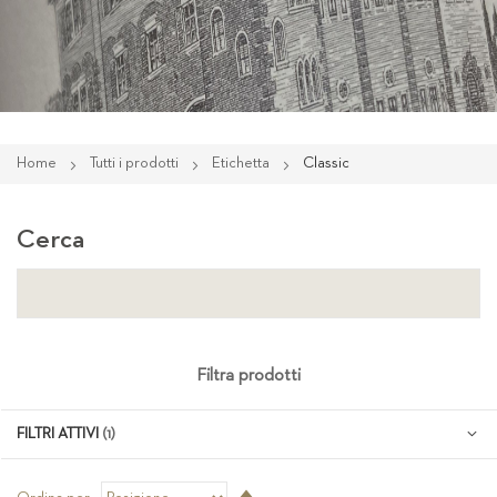
Home
Tutti i prodotti
Etichetta
Classic
Cerca
Filtra prodotti
FILTRI ATTIVI
Imposta