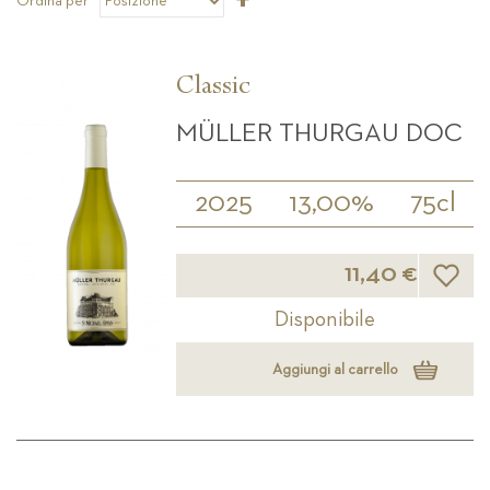
Ordina per
la
direzione
decrescente
Classic
MÜLLER THURGAU DOC
2025
13,00%
75cl
Lista d
11,40 €
Disponibile
Aggiungi al carrello