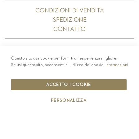
CONDIZIONI DI VENDITA
SPEDIZIONE
CONTATTO
Questo sito usa cookie per fornirti un'esperienza migliore.
PRIVACY
-
COLOPHON
-
COOKIE POLICY
-
Se usi questo sito, acconsenti all'utilizzo dei cookie.
Informazioni
CODICE ETICO
COPYRIGHT 2019 ST.MICHAEL - EPPAN
ACCETTO I COOKIE
IT00126670215
PERSONALIZZA