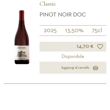
Classic
PINOT NOIR DOC
2025
13,50%
75cl
Lista d
14,70 €
Disponibile
Aggiungi al carrello