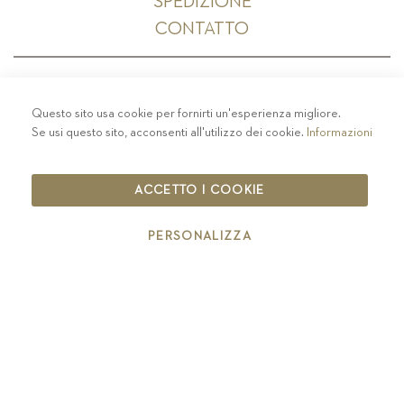
SPEDIZIONE
CONTATTO
Questo sito usa cookie per fornirti un'esperienza migliore.
PRIVACY
-
COLOPHON
-
COOKIE POLICY
-
Se usi questo sito, acconsenti all'utilizzo dei cookie.
Informazioni
CODICE ETICO
COPYRIGHT 2019 ST.MICHAEL - EPPAN
ACCETTO I COOKIE
IT00126670215
PERSONALIZZA