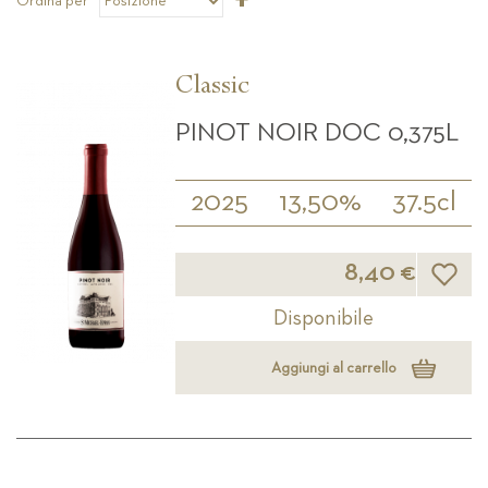
Ordina per
la
direzione
decrescente
Classic
PINOT NOIR DOC 0,375L
2025
13,50%
37.5cl
Lista d
8,40 €
Disponibile
Aggiungi al carrello