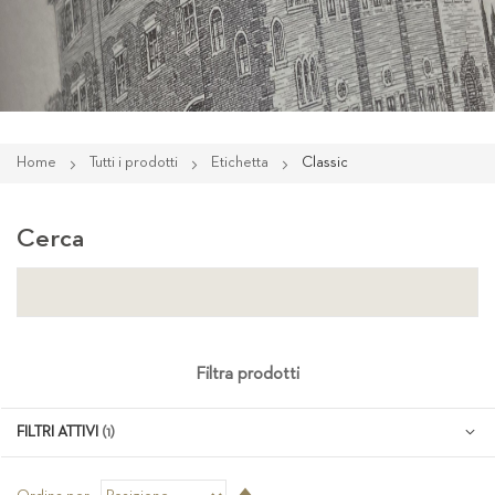
Home
Tutti i prodotti
Etichetta
Classic
Cerca
Filtra prodotti
FILTRI ATTIVI
Imposta