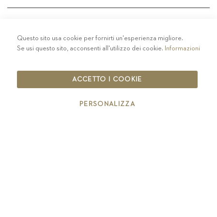
Questo sito usa cookie per fornirti un'esperienza migliore.
PRIVACY
-
COLOPHON
-
COOKIE POLICY
-
Se usi questo sito, acconsenti all'utilizzo dei cookie.
Informazioni
CODICE ETICO
COPYRIGHT 2019 ST.MICHAEL - EPPAN
ACCETTO I COOKIE
IT00126670215
PERSONALIZZA