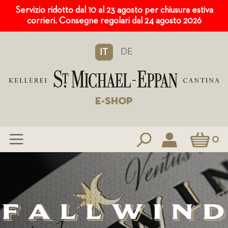
Servizio ridotto dal 10 al 23 agosto per chiusura estiva
corrieri. Consegne regolari dal 24 agosto 2026
DE
IT
E-SHOP
Carrello
0
Salta
al
contenuto