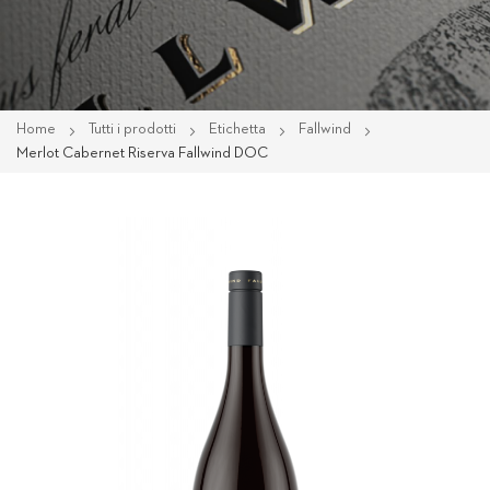
Home
Tutti i prodotti
Etichetta
Fallwind
Merlot Cabernet Riserva Fallwind DOC
Vai
alla
fine
della
galleria
di
immagini