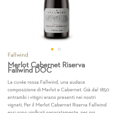
Fallwind
Vai
all'inizio
Merlot Cabernet Riserva
della
Fallwind DOC
galleria
di
immagini
La cuvée rossa Fallwind, una audace
composizione di Merlot e Cabernet. Già dal 1850
entrambi i vitigni erano presenti nei nostri
vigneti. Per il Merlot Cabernet Riserva Fallwind
essi sono vinificati separatamente, per poi