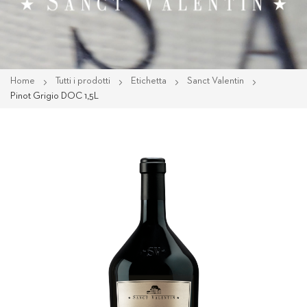
Home
Tutti i prodotti
Etichetta
Sanct Valentin
Pinot Grigio DOC 1,5L
Vai
alla
fine
della
galleria
di
immagini