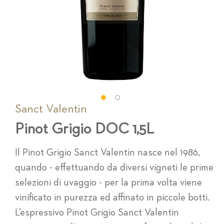
Sanct Valentin
Vai
all'inizio
Pinot Grigio DOC 1,5L
della
galleria
di
Il Pinot Grigio Sanct Valentin nasce nel 1986,
immagini
quando - effettuando da diversi vigneti le prime
selezioni di uvaggio - per la prima volta viene
vinificato in purezza ed affinato in piccole botti.
L’espressivo Pinot Grigio Sanct Valentin