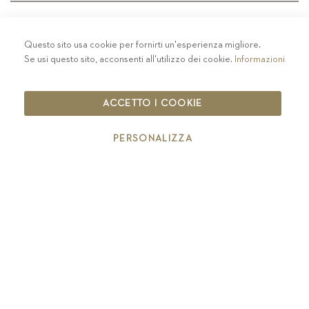
Questo sito usa cookie per fornirti un'esperienza migliore.
PRIVACY
-
COLOPHON
-
COOKIE POLICY
-
Se usi questo sito, acconsenti all'utilizzo dei cookie.
Informazioni
CODICE ETICO
COPYRIGHT 2019 ST.MICHAEL - EPPAN
ACCETTO I COOKIE
IT00126670215
PERSONALIZZA