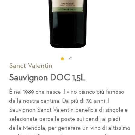
Sanct Valentin
Vai
all'inizio
Sauvignon DOC 1,5L
della
galleria
di
È nel 1989 che nasce il vino bianco più famoso
immagini
della nostra cantina. Da più di 30 anni il
Sauvignon Sanct Valentin beneficia di singole e
selezionate parcelle poste sui pendii ai piedi
della Mendola, per generare un vino di altissimo