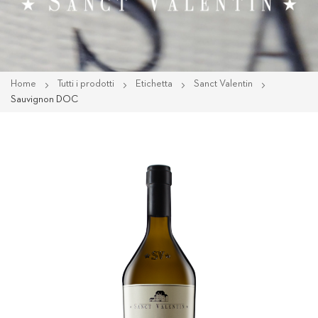
Home
Tutti i prodotti
Etichetta
Sanct Valentin
Sauvignon DOC
Vai
alla
fine
della
galleria
di
immagini