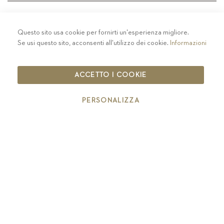
Questo sito usa cookie per fornirti un'esperienza migliore.
PRIVACY
-
COLOPHON
-
COOKIE POLICY
-
Se usi questo sito, acconsenti all'utilizzo dei cookie.
Informazioni
CODICE ETICO
COPYRIGHT 2019 ST.MICHAEL - EPPAN
ACCETTO I COOKIE
IT00126670215
PERSONALIZZA